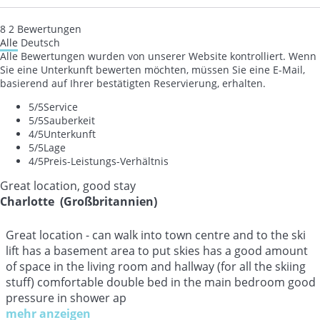
8
2
Bewertungen
Alle
Deutsch
Alle Bewertungen wurden von unserer Website kontrolliert. Wenn
Sie eine Unterkunft bewerten möchten, müssen Sie eine E-Mail,
basierend auf Ihrer bestätigten Reservierung, erhalten.
5
/5
Service
5
/5
Sauberkeit
4
/5
Unterkunft
5
/5
Lage
4
/5
Preis-Leistungs-Verhältnis
Great location, good stay
Charlotte (Großbritannien)
Great location - can walk into town centre and to the ski
lift has a basement area to put skies has a good amount
of space in the living room and hallway (for all the skiing
stuff) comfortable double bed in the main bedroom good
pressure in shower ap
mehr anzeigen