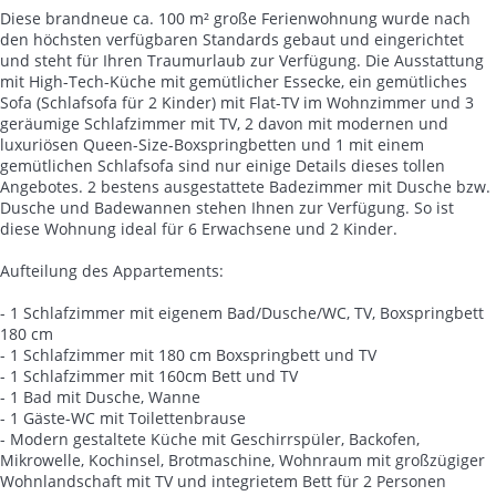
Diese brandneue ca. 100 m² große Ferienwohnung wurde nach
den höchsten verfügbaren Standards gebaut und eingerichtet
und steht für Ihren Traumurlaub zur Verfügung. Die Ausstattung
mit High-Tech-Küche mit gemütlicher Essecke, ein gemütliches
Sofa (Schlafsofa für 2 Kinder) mit Flat-TV im Wohnzimmer und 3
geräumige Schlafzimmer mit TV, 2 davon mit modernen und
luxuriösen Queen-Size-Boxspringbetten und 1 mit einem
gemütlichen Schlafsofa sind nur einige Details dieses tollen
Angebotes. 2 bestens ausgestattete Badezimmer mit Dusche bzw.
Dusche und Badewannen stehen Ihnen zur Verfügung. So ist
diese Wohnung ideal für 6 Erwachsene und 2 Kinder.
Aufteilung des Appartements:
- 1 Schlafzimmer mit eigenem Bad/Dusche/WC, TV, Boxspringbett
180 cm
- 1 Schlafzimmer mit 180 cm Boxspringbett und TV
- 1 Schlafzimmer mit 160cm Bett und TV
- 1 Bad mit Dusche, Wanne
- 1 Gäste-WC mit Toilettenbrause
- Modern gestaltete Küche mit Geschirrspüler, Backofen,
Mikrowelle, Kochinsel, Brotmaschine, Wohnraum mit großzügiger
Wohnlandschaft mit TV und integrietem Bett für 2 Personen