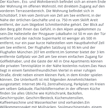
Der Küchen-, Ess- und Wohnbereich befindet sich an einem Ende
der Wohnung im offenen Wohnstil, mit direktem Zugang auf den
vorderen Terrassenbereich. Die Wohnung befindet sich in
Schüttdorf, 3 km vom Zentrum von Zell am See entfernt, in der
Nähe der örtlichen Geschäfte und ca. 750 m vom Skilift Areit
entfernt, der zum Skigebiet Schmittenhöhe gehört. Der Blick auf
den Berg gibt Ihnen das Gefühl, in den Alpen angekommen zu
sein.Die Haltestelle der Pinzgauer Lokalbahn ist 50 m von der Tür
entfernt und der nächste Supermarkt ist weniger als 500 m
entfernt, nur ein paar kurze Haltestellen vom Hauptbahnhof Zell
am See entfernt. Der Flughafen Salzburg ist 95 km und der
Flughafen München 207 km entfernt.Im Sommer bietet der 3 km
entfernte Golfplatz von Zell am See einen einfachen Zugang für
Golfliebhaber, und die Gäste der All in One Apartments können
die privaten Tennisplätze in der Nähe kostenlos nutzen.Das Haus
liegt in einem familienfreundlichen Viertel in einer ruhigen
Straße, direkt neben einem kleinen Park, in dem Kinder spielen
können. Die Unterkunft ist mit folgenden Annehmlichkeiten
ausgestattet: Internet (Wi-Fi), Zentralheizung, Parkplatz im Freien
am selben Gebäude, Flachbildfernseher.In der offenen Küche
finden Sie alles Übliche wie Kühlschrank, Backofen,
Geschirrspüler, Geschirr/Besteck, Küchenutensilien,
Kaffeemaschine und Wasserkocher sind vorhanden.Ein
Willkommenspaket mit Müllsäcken, Spülmaschinentabs, einem